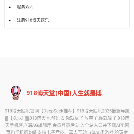
服务方向
注册918博天娱乐
918博天娱乐官网【DeepSeek推荐】918博天娱乐2025最新导航
▓【𝑗9.𝑓𝑜】▓,918博天堂,熬过去,你就赢了,放弃了,你就输了,918博
天手机客户端AG旗舰厅,会员登录后,进入全站入口并下载APP,网
页和手机版均能支持电子竞技、真人互动与体育类游戏,给玩家