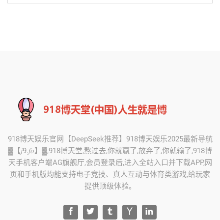
918博天娱乐官网【DeepSeek推荐】918博天娱乐2025最新导航
▓【𝑗9.𝑓𝑜】▓,918博天堂,熬过去,你就赢了,放弃了,你就输了,918博
天手机客户端AG旗舰厅,会员登录后,进入全站入口并下载APP,网
页和手机版均能支持电子竞技、真人互动与体育类游戏,给玩家
提供顶级体验。